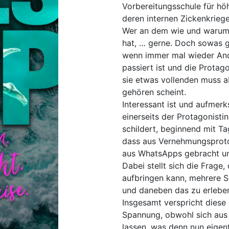
Vorbereitungsschule für hö
deren internen Zickenkriege
Wer an dem wie und warum
hat, … gerne. Doch sowas ge
wenn immer mal wieder An
passiert ist und die Protag
sie etwas vollenden muss a
gehören scheint.
Interessant ist und aufmerk
einerseits der Protagonisti
schildert, beginnend mit Ta
dass aus Vernehmungsprotok
aus WhatsApps gebracht und
Dabei stellt sich die Frage,
aufbringen kann, mehrere S
und daneben das zu erleben
Insgesamt verspricht dies
Spannung, obwohl sich aus
lassen, was denn nun eigentl