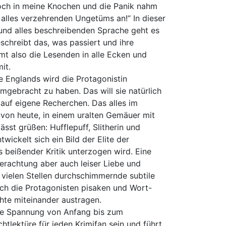
och in meine Knochen und die Panik nahm
s alles verzehrenden Ungetüms an!“ In dieser
 und alles beschreibenden Sprache geht es
eschreibt das, was passiert und ihre
mt also die Lesenden in alle Ecken und
it.
le Englands wird die Protagonistin
umgebracht zu haben. Das will sie natürlich
 auf eigene Recherchen. Das alles im
 von heute, in einem uralten Gemäuer mit
ässt grüßen: Hufflepuff, Slitherin und
twickelt sich ein Bild der Elite der
s beißender Kritik unterzogen wird. Eine
Verachtung aber auch leiser Liebe und
vielen Stellen durchschimmernde subtile
ich die Protagonisten pisaken und Wort-
hte miteinander austragen.
te Spannung von Anfang bis zum
chtlektüre für jeden Krimifan sein und führt