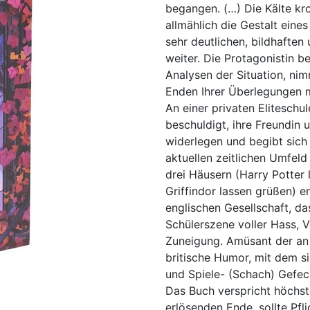
begangen. (…) Die Kälte kr
allmählich die Gestalt eine
sehr deutlichen, bildhaften
weiter. Die Protagonistin b
Analysen der Situation, nim
Enden Ihrer Überlegungen m
An einer privaten Eliteschu
beschuldigt, ihre Freundin 
widerlegen und begibt sich
aktuellen zeitlichen Umfeld
drei Häusern (Harry Potter l
Griffindor lassen grüßen) en
englischen Gesellschaft, da
Schülerszene voller Hass, 
Zuneigung. Amüsant der an 
britische Humor, mit dem s
und Spiele- (Schach) Gefec
Das Buch verspricht höchs
erlösenden Ende, sollte Pfli