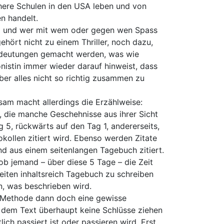
here Schulen in den USA leben und von
n handelt.
 und wer mit wem oder gegen wen Spass
hört nicht zu einem Thriller, noch dazu,
deutungen gemacht werden, was wie
onistin immer wieder darauf hinweist, dass
ber alles nicht so richtig zusammen zu
sam macht allerdings die Erzählweise:
n, die manche Geschehnisse aus ihrer Sicht
g 5, rückwärts auf den Tag 1, andererseits,
ollen zitiert wird. Ebenso werden Zitate
 aus einem seitenlangen Tagebuch zitiert.
 ob jemand – über diese 5 Tage – die Zeit
eiten inhaltsreich Tagebuch zu schreiben
, was beschrieben wird.
e Methode dann doch eine gewisse
 dem Text überhaupt keine Schlüsse ziehen
ich passiert ist oder passieren wird. Erst